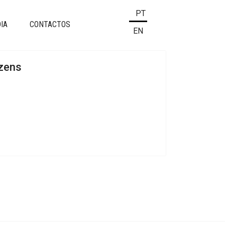
Escolha o seu idioma
PT
IA
CONTACTOS
EN
izens