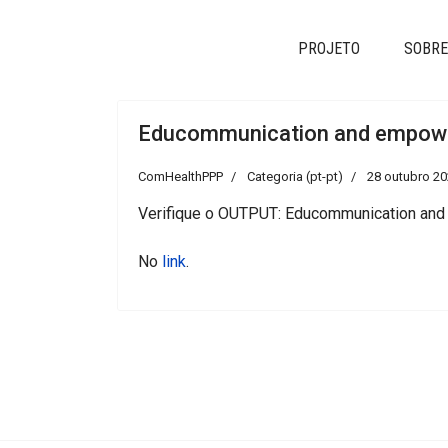
PROJETO
SOBRE
Educommunication and empowerm
ComHealthPPP
Categoria (pt-pt)
28 outubro 2
Verifique o OUTPUT: Educommunication and 
No
link
.